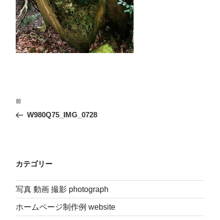
投
前
前
稿
の
W980Q75_IMG_0728
投
ナ
稿
ビ
ゲ
カテゴリー
ー
シ
写真 動画 撮影 photograph
ョ
ン
ホームページ制作例 website