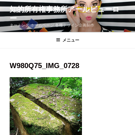
コ
知的所有権事務所アールビューロ
ン
テ
ー
ン
ツ
ネーミング ホームページ 各種デザイン企画制作
へ
ス
メニュー
キ
ッ
プ
W980Q75_IMG_0728