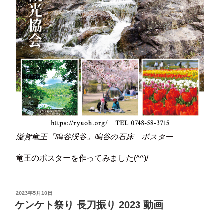
滋賀竜王「鳴谷渓谷」鳴谷の石床 ポスター
竜王のポスターを作ってみました(^^)/
投
2023年5月10日
稿
ケンケト祭り 長刀振り 2023 動画
日: