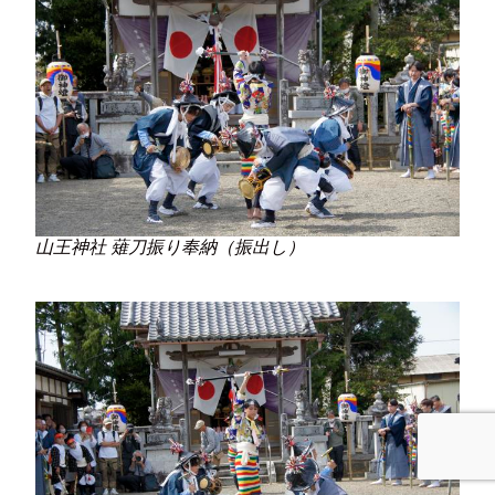
山王神社 薙刀振り奉納（振出し）