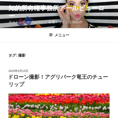
コ
知的所有権事務所アールビューロ
ン
テ
ー
ン
ツ
ネーミング ホームページ 各種デザイン企画制作
へ
ス
メニュー
キ
ッ
プ
タグ:
撮影
投
2024年4月12日
稿
ドローン撮影！アグリパーク竜王のチュー
日:
リップ