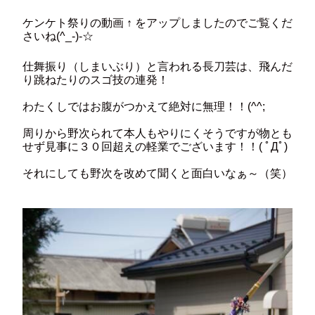
ケンケト祭りの動画 ↑ をアップしましたのでご覧くだ
さいね(^_-)-☆
仕舞振り（しまいぶり）と言われる長刀芸は、飛んだ
り跳ねたりのスゴ技の連発！
わたくしではお腹がつかえて絶対に無理！！(^^;
周りから野次られて本人もやりにくそうですが物とも
せず見事に３０回超えの軽業でございます！！( ﾟДﾟ)
それにしても野次を改めて聞くと面白いなぁ～（笑）