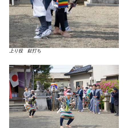
上り役 鉦打ち