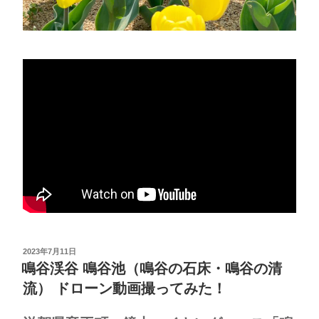
投
2023年7月11日
稿
鳴谷渓谷 鳴谷池（鳴谷の石床・鳴谷の清
日:
流） ドローン動画撮ってみた！