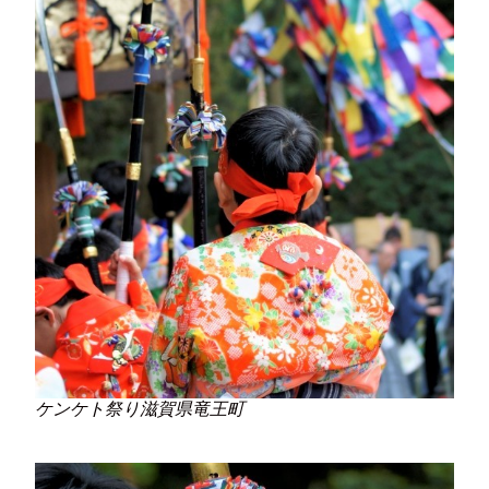
ケンケト祭り滋賀県竜王町