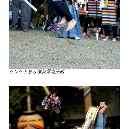
ケンケト祭り滋賀県竜王町