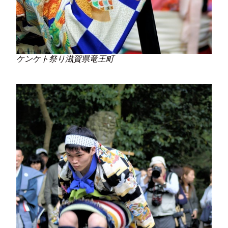
ケンケト祭り滋賀県竜王町