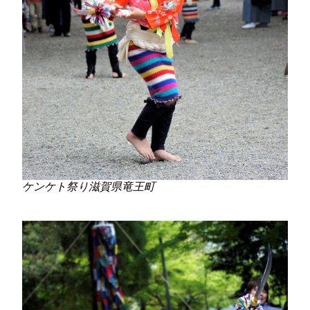
ケンケト祭り滋賀県竜王町