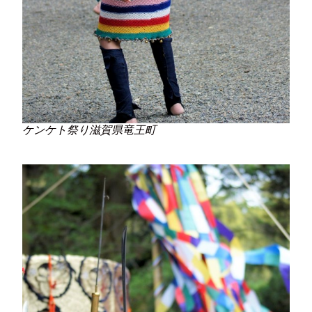
ケンケト祭り滋賀県竜王町