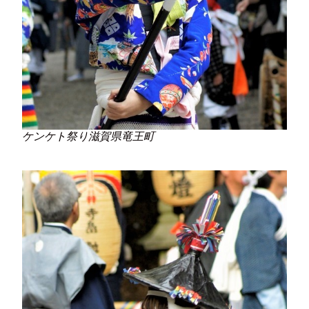
ケンケト祭り滋賀県竜王町