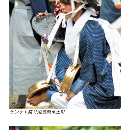
ケンケト祭り滋賀県竜王町