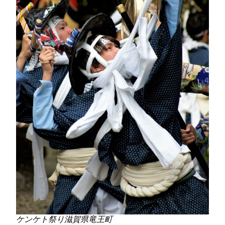
ケンケト祭り滋賀県竜王町