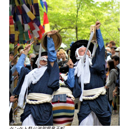
ケンケト祭り滋賀県竜王町