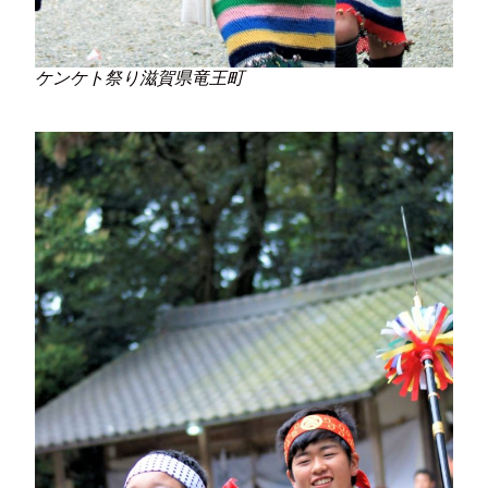
ケンケト祭り滋賀県竜王町