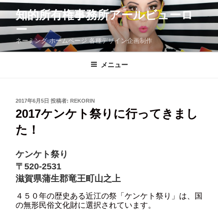
コ
知的所有権事務所アールビューロ
ン
テ
ー
ン
ツ
ネーミング ホームページ 各種デザイン企画制作
へ
ス
メニュー
キ
ッ
プ
投
2017年6月5日
投稿者:
REKORIN
稿
2017ケンケト祭りに行ってきまし
日:
た！
ケンケト祭り
〒520-2531
滋賀県蒲生郡竜王町山之上
４５０年の歴史ある近江の祭「ケンケト祭り」は、国
の無形民俗文化財に選択されています。