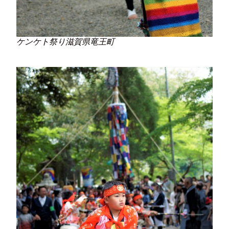
ケンケト祭り滋賀県竜王町