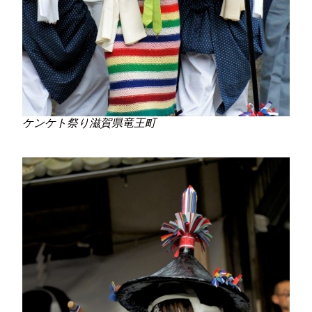
ケンケト祭り滋賀県竜王町