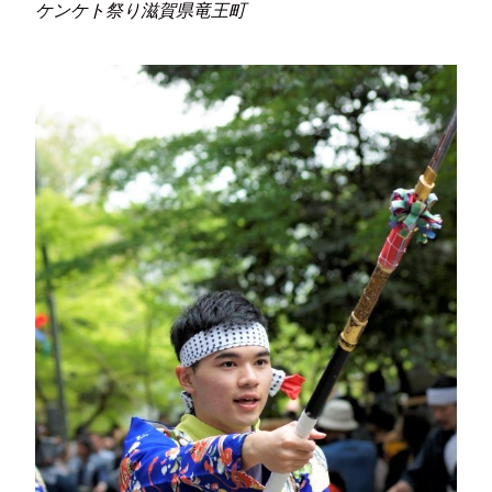
ケンケト祭り滋賀県竜王町