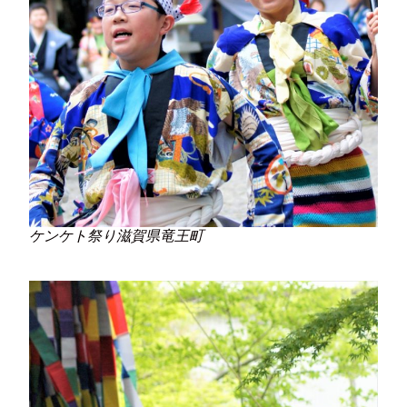
ケンケト祭り滋賀県竜王町