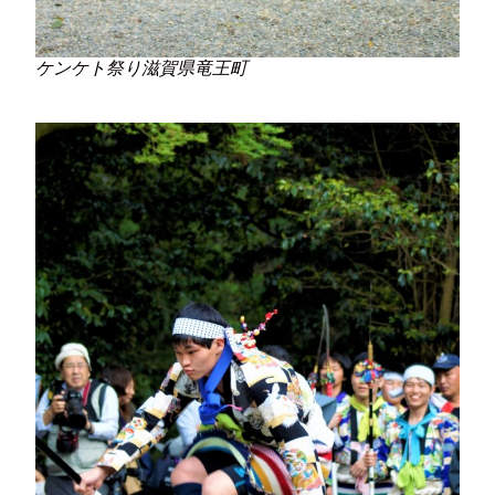
ケンケト祭り滋賀県竜王町