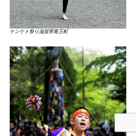
ケンケト祭り滋賀県竜王町