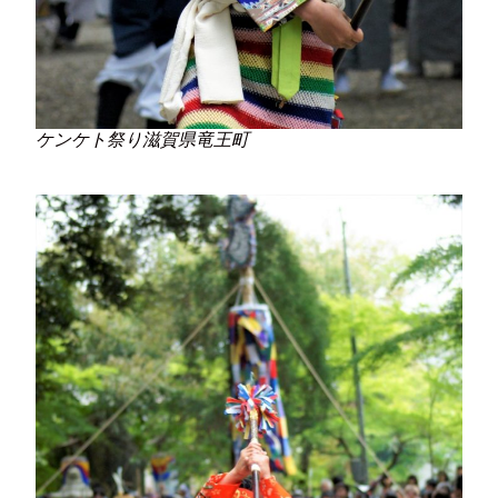
ケンケト祭り滋賀県竜王町