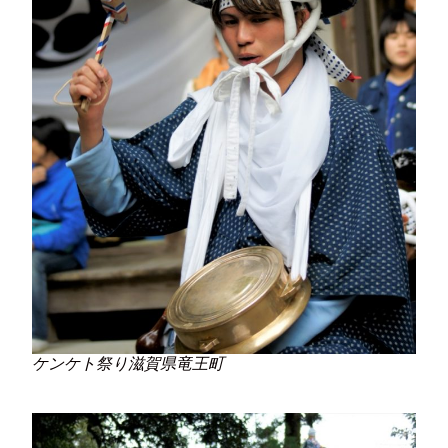
ケンケト祭り滋賀県竜王町