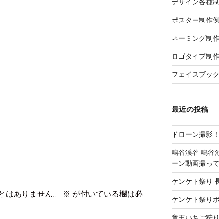
デザイン各種制作例
ポスター制作例 p
ネーミング制作例
ロゴタイプ制作例 
フェイスブックペ
最近の投稿
ドローン撮影
鳴谷渓谷 鳴谷
ーン動画撮っ
ケンケト祭り 長
とはありません。
※
が付いている欄は必
ケンケト祭り
竜王いちご狩