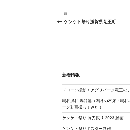
投
前
前
の
稿
ケンケト祭り滋賀県竜王町
投
稿
ナ
ビ
ゲ
ー
シ
新着情報
ョ
ドローン撮影！アグリパーク竜王の
ン
鳴谷渓谷 鳴谷池（鳴谷の石床・鳴谷
ーン動画撮ってみた！
ケンケト祭り 長刀振り 2023 動画
ケンケト祭りポスター制作