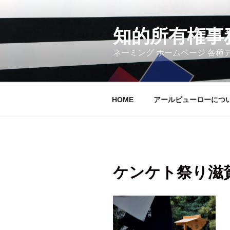
コ
ン
テ
知的所有権事
ン
ツ
ネーミング ホームページ 各種
へ
ス
キ
ッ
プ
HOME
アールビューローにつ
ケンケト祭り滋