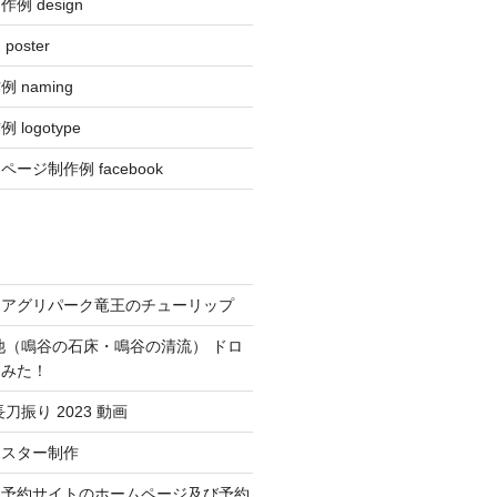
 design
oster
 naming
logotype
ージ制作例 facebook
！アグリパーク竜王のチューリップ
池（鳴谷の石床・鳴谷の清流） ドロ
てみた！
刀振り 2023 動画
ポスター制作
り予約サイトのホームページ及び予約