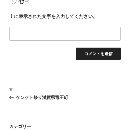
上に表示された文字を入力してください。
投
前
前
稿
の
ケンケト祭り滋賀県竜王町
投
ナ
稿
ビ
ゲ
カテゴリー
ー