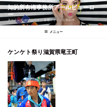
コ
知的所有権事務所アールビューロ
ン
テ
ー
ン
ツ
ネーミング ホームページ 各種デザイン企画制作
へ
ス
メニュー
キ
ッ
プ
ケンケト祭り滋賀県竜王町