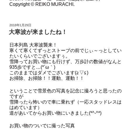
Copyright © REIKO MURACHI.
投
2018年1月29日
稿
大寒波が来ましたね！
日:
日本列島 大寒波襲来！
寒くて寒くてずっとストーブの前でじぃ～っとしてい
たいくらいでございますぅ。
雪降ってお買い物にも行けず、万歩計の数値がなんと
935歩ですと…(*´ω｀)
このままではダメでございます(≧▽≦)
お掃除、お掃除！！運動、運動！！
ということで雪景色の写真を記念に撮ろうと思ったの
ですが
雪降ったら怖いので車に乗れず（一応スタッドレスは
はめています）
道があいてからお買い物にいきました(*^-^*)
お買い物のついでに撮った写真