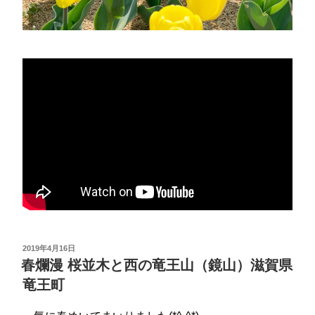
投
2019年4月16日
稿
春爛漫 桜並木と西の竜王山（鏡山）滋賀県
日:
竜王町