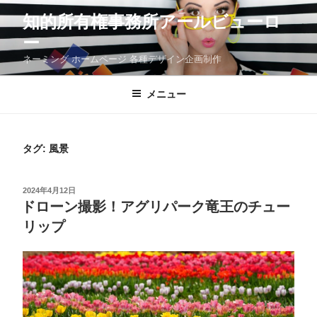
コ
知的所有権事務所アールビューロ
ン
テ
ー
ン
ツ
ネーミング ホームページ 各種デザイン企画制作
へ
ス
メニュー
キ
ッ
プ
タグ:
風景
投
2024年4月12日
稿
ドローン撮影！アグリパーク竜王のチュー
日:
リップ