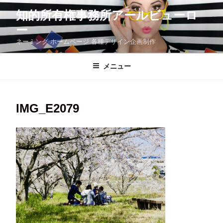
コ
知的所有権事務所アールビューロ
ン
テ
ー
ン
ツ
ネーミング ホームページ 各種デザイン企画制作
へ
ス
メニュー
キ
ッ
プ
IMG_E2079