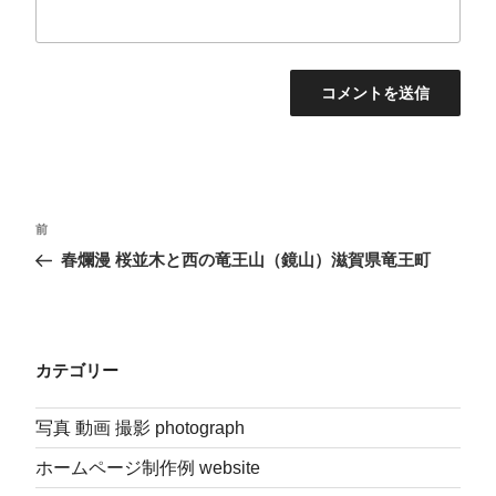
投
前
前
稿
の
春爛漫 桜並木と西の竜王山（鏡山）滋賀県竜王町
投
ナ
稿
ビ
ゲ
カテゴリー
ー
シ
写真 動画 撮影 photograph
ョ
ン
ホームページ制作例 website