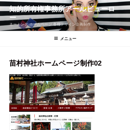
コ
知的所有権事務所アールビューロ
ン
テ
ー
ン
ツ
ネーミング ホームページ 各種デザイン企画制作
へ
ス
メニュー
キ
ッ
プ
苗村神社ホームページ制作02