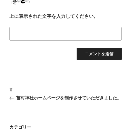
上に表示された文字を入力してください。
投
前
前
稿
の
苗村神社ホームページを制作させていただきました。
投
ナ
稿
ビ
ゲ
カテゴリー
ー