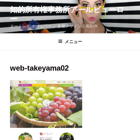
コ
知的所有権事務所アールビューロ
ン
テ
ー
ン
ツ
ネーミング ホームページ 各種デザイン企画制作
へ
ス
メニュー
キ
ッ
プ
web-takeyama02