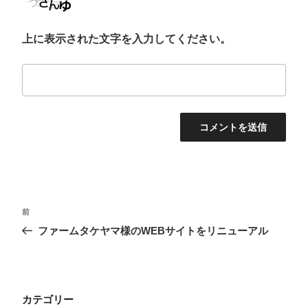
上に表示された文字を入力してください。
投
前
前
稿
の
ファームタケヤマ様のWEBサイトをリニューアル
投
ナ
稿
ビ
ゲ
カテゴリー
ー