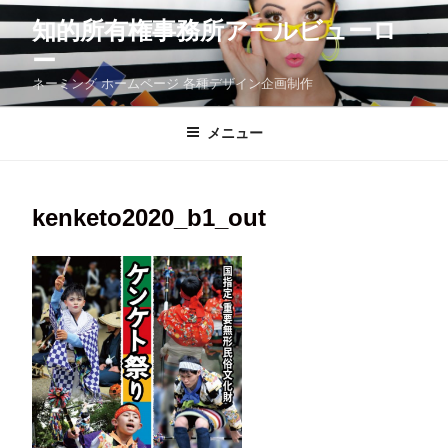
コ
知的所有権事務所アールビューロ
ン
テ
ー
ン
ツ
ネーミング ホームページ 各種デザイン企画制作
へ
ス
メニュー
キ
ッ
プ
kenketo2020_b1_out