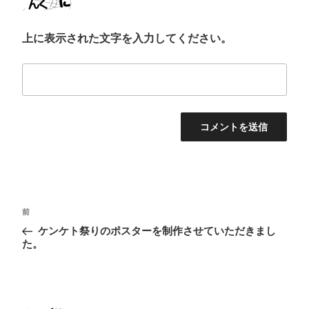
上に表示された文字を入力してください。
投
前
前
稿
の
ケンケト祭りのポスターを制作させていただきまし
投
ナ
た。
稿
ビ
ゲ
ー