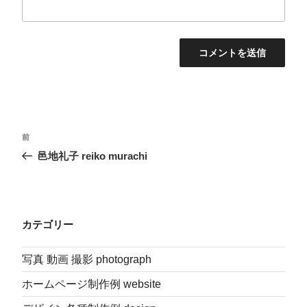
投
前
前
稿
の
邑地礼子 reiko murachi
投
ナ
稿
ビ
ゲ
カテゴリー
ー
シ
写真 動画 撮影 photograph
ョ
ン
ホームページ制作例 website